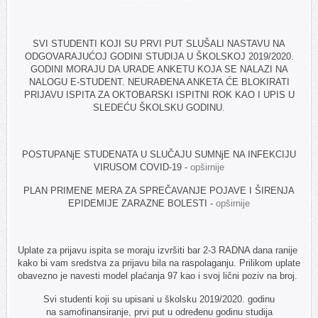
SVI STUDENTI KOJI SU PRVI PUT SLUŠALI NASTAVU NA
ODGOVARAJUĆOJ GODINI STUDIJA U ŠKOLSKOJ 2019/2020.
GODINI MORAJU DA URADE ANKETU KOJA SE NALAZI NA
NALOGU E-STUDENT. NEURAĐENA ANKETA ĆE BLOKIRATI
PRIJAVU ISPITA ZA OKTOBARSKI ISPITNI ROK KAO I UPIS U
SLEDEĆU ŠKOLSKU GODINU.
POSTUPANjE STUDENATA U SLUČAJU SUMNjE NA INFEKCIJU
VIRUSOM COVID-19 -
opširnije
PLAN PRIMENE MERA ZA SPREČAVANJE POJAVE I ŠIRENJA
EPIDEMIJE ZARAZNE BOLESTI -
opširnije
Uplate za prijavu ispita se moraju izvršiti bar 2-3 RADNA dana ranije
kako bi vam sredstva za prijavu bila na raspolaganju. Prilikom uplate
obavezno je navesti model plaćanja 97 kao i svoj lični poziv na broj.
Svi studenti koji su upisani u školsku 2019/2020. godinu
na samofinansiranje, prvi put u određenu godinu studija