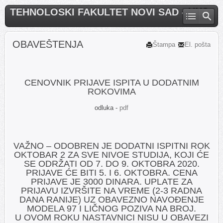
TEHNOLOSKI FAKULTET NOVI SAD - UNS
OBAVEŠTENJA
Štampa
El. pošta
CENOVNIK PRIJAVE ISPITA U DODATNIM
ROKOVIMA
odluka -
pdf
VAŽNO – ODOBREN JE DODATNI ISPITNI ROK
OKTOBAR 2 ZA SVE NIVOE STUDIJA, KOJI ĆE
SE ODRŽATI OD 7. DO 9. OKTOBRA 2020.
PRIJAVE ĆE BITI 5. I 6. OKTOBRA. CENA
PRIJAVE JE 3000 DINARA. UPLATE ZA
PRIJAVU IZVRŠITE NA VREME (2-3 RADNA
DANA RANIJE) UZ OBAVEZNO NAVOĐENJE
MODELA 97 I LIČNOG POZIVA NA BROJ.
U OVOM ROKU NASTAVNICI NISU U OBAVEZI