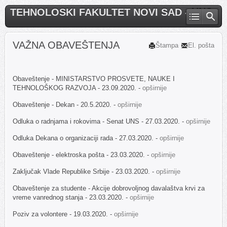
TEHNOLOSKI FAKULTET NOVI SAD - UNS
VAŽNA OBAVEŠTENJA
Štampa
El. pošta
Obaveštenje - MINISTARSTVO PROSVETE, NAUKE I
TEHNOLOŠKOG RAZVOJA - 23.09.2020. -
opširnije
Obaveštenje - Dekan - 20.5.2020. -
opširnije
Odluka o radnjama i rokovima - Senat UNS - 27.03.2020. -
opširnije
Odluka Dekana o organizaciji rada - 27.03.2020. -
opširnije
Obaveštenje - elektroska pošta - 23.03.2020. -
opširnije
Zaključak Vlade Republike Srbije - 23.03.2020. -
opširnije
Obaveštenje za studente - Akcije dobrovoljnog davalaštva krvi za
vreme vanrednog stanja - 23.03.2020. -
opširnije
Poziv za volontere - 19.03.2020. -
opširnije